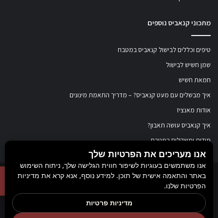
מתכוני קנאביס נוספים
טיפים וכללים לבישול קנאביס במטבח
שמן חשיש לבישול
חמאת חשיש
איך מבשלים עם מעט קנאביס? – מדריך התאמת מינונים
אודות מאנציז
איך קנאביס עושה תאבון?
מידות ומשקלים במטבח
אנו מעריכים את הפרטיות שלך
אנו משתמשים בעוגיות לשיפור חווית הגלישה שלך, ניתוח השימוש
באתר והתאמה אישית של תוכן. למידע נוסף, אנא קרא את מדיניות
© כל הזכויות שמורות ל
מאנציז
, 2017-2026. אין במידע באתר זה תחליף להוועצות עם
הפרטיות שלנו.
רופא או רוקח בטרם רכישת תכשיר והתחלת הטיפול בו. יש לעיין בעלון לצרכן לפני
מדיניות פרטיות
השימוש בתכשיר. מומלץ להתייעץ עם הרוקח בכל הנוגע למטרות ואופן השימוש,