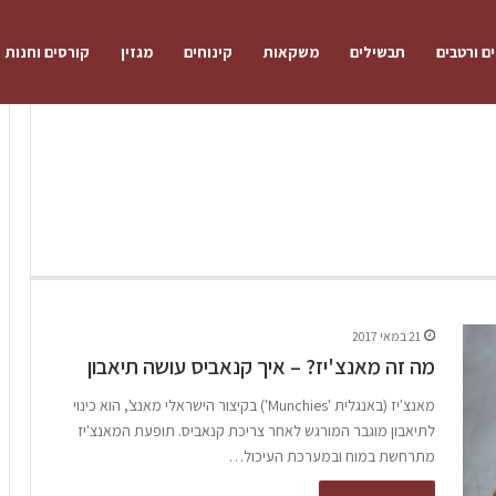
ם ורטבים
תבשילים
משקאות
קינוחים
מגזין
קורסים וחנות
21 במאי 2017
מה זה מאנצ'יז? – איך קנאביס עושה תיאבון
מאנצ'יז (באנגלית 'Munchies') בקיצור הישראלי מאנצ', הוא כינוי
לתיאבון מוגבר המורגש לאחר צריכת קנאביס. תופעת המאנצ'יז
מתרחשת במוח ובמערכת העיכול…