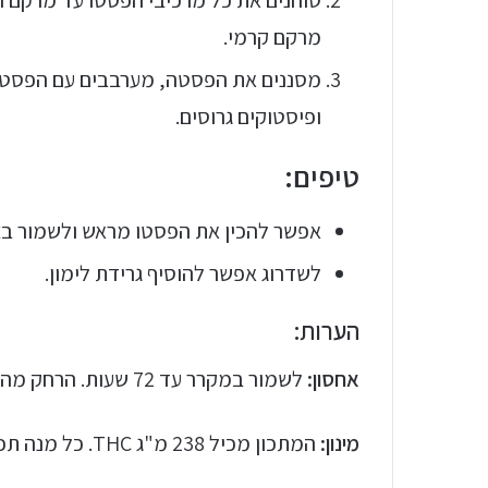
טוחנים את כל מרכיבי הפסטו עד מרקם ח
מרקם קרמי.
מסננים את הפסטה, מערבבים עם הפסטו 
ופיסטוקים גרוסים.
טיפים:
אפשר להכין את הפסטו מראש ולשמור בצנצנת
לשדרוג אפשר להוסיף גרידת לימון.
הערות:
אחסון:
לשמור במקרר עד 72 שעות. הרחק מהישג ידם של ילדים.
מינון:
המתכון מכיל 238 מ"ג THC. כל מנה תכיל 59.5 מ"ג THC.