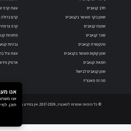
חלב קנאביס
עוגת קרפ שו
שומן בקר מועשר בקנאביס
קרם ברולה 
שמנת קנאביס
קרפ צרפתי 
סוכר קנאביס
פחזניות קנא
טינקטורת קנאביס
גביניות קנאב
שמן קוקוס מועשר בקנאביס
עוגת וניל ב
חמאת קנאביס
ארטיק פירות
שמן קנאביס לבישול
מה זה מאנצ'יז
אנו מער
אנו משתמש
תוכן. למי
© כל הזכויות שמורות ל
מאנציז
, 2017-2026. אין במידע באתר