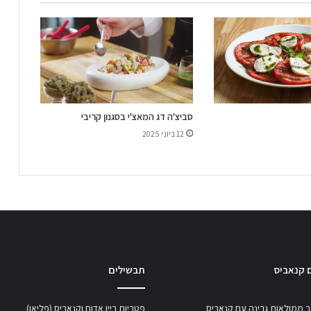
סביצ'ה דג המאצ'י בסגנון קריבי
12 ביוני 2025
 קנאביס
תבשילים
 ממולאות גבינה עם קנאביס
פטריות ביין אדום וקנאביס (פליאו)