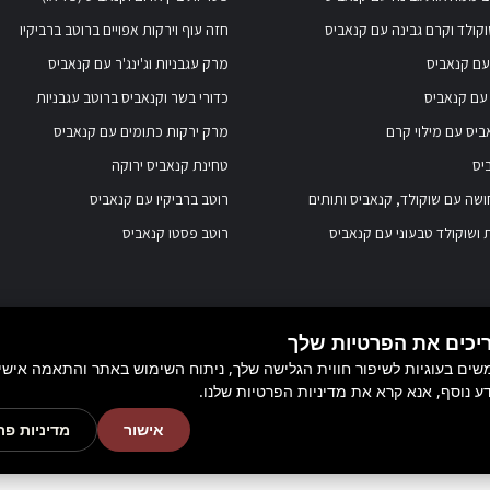
קולד וקרם גבינה עם קנאביס
חזה עוף וירקות אפויים ברוטב ברביקיו
עם קנאביס
מרק עגבניות וג'ינג'ר עם קנאביס
עם קנאביס
כדורי בשר וקנאביס ברוטב עגבניות
ביס עם מילוי קרם
מרק ירקות כתומים עם קנאביס
יס
טחינת קנאביס ירוקה
חושה עם שוקולד, קנאביס ותותים
רוטב ברביקיו עם קנאביס
 ושוקולד טבעוני עם קנאביס
רוטב פסטו קנאביס
יכים את הפרטיות שלך
ים בעוגיות לשיפור חווית הגלישה שלך, ניתוח השימוש באתר והתאמה אישי
דע נוסף, אנא קרא את מדיניות הפרטיות שלנו.
 זה תחליף להוועצות עם רופא או רוקח בטרם רכישת תכשיר והתחלת הטיפול בו. יש לעיין בעלון לצר
השימוש, תופעות לוואי, אינטראקציה עם תכשירים אחרים.
Rank+ קידום אורגני חכם
אישור
מדיניות פר