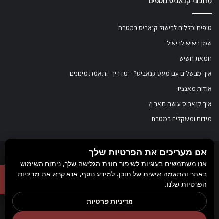
מתכוני קנאביס נוספים
טיפים וכללים לבישול קנאביס במטבח
שמן חשיש לבישול
חמאת חשיש
איך מבשלים עם מעט קנאביס? – מדריך התאמת מינונים
אודות מאנציז
איך קנאביס עושה תאבון?
מידות ומשקלים במטבח
אנו מעריכים את הפרטיות שלך
© כל הזכויות שמורות ל
מאנציז
, 2017-2026. אין במידע באתר זה תחליף להוועצות עם
אנו משתמשים בעוגיות לשיפור חווית הגלישה שלך, ניתוח השימוש
באתר והתאמה אישית של תוכן. למידע נוסף, אנא קרא את מדיניות
רופא או רוקח בטרם רכישת תכשיר והתחלת הטיפול בו. יש לעיין בעלון לצרכן לפני
הפרטיות שלנו.
השימוש בתכשיר. מומלץ להתייעץ עם הרוקח בכל הנוגע למטרות ואופן השימוש,
מדיניות פרטיות
תופעות לוואי, אינטראקציה עם תכשירים אחרים.
Rank+ קידום אורגני חכם