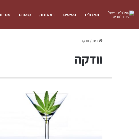
מאנצ׳יז
בסיסים
ראשונות
מאפים
ממרחי
בית
/
וודקה
וודקה