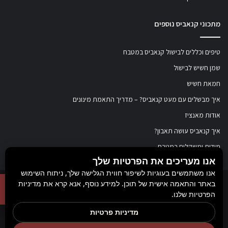
מתכוני קנאביס נוספים
טיפים וכללים לבישול קנאביס במטבח
שמן חשיש לבישול
חמאת חשיש
איך מבשלים עם מעט קנאביס? – מדריך התאמת מינונים
אודות מאנציז
איך קנאביס עושה תאבון?
מידות ומשקלים במטבח
אנו מעריכים את הפרטיות שלך
אנו משתמשים בעוגיות לשיפור חווית הגלישה שלך, ניתוח השימוש
באתר והתאמה אישית של תוכן. למידע נוסף, אנא קרא את מדיניות
© כל הזכויות שמורות ל
מאנציז
, 2017-2026. אין במידע באתר זה תחליף להוועצות עם
הפרטיות שלנו.
רופא או רוקח בטרם רכישת תכשיר והתחלת הטיפול בו. יש לעיין בעלון לצרכן לפני
מדיניות פרטיות
השימוש בתכשיר. מומלץ להתייעץ עם הרוקח בכל הנוגע למטרות ואופן השימוש,