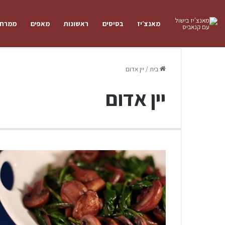
מאנצ׳יז
בסיסים
ראשונות
מאפים
ממרחי
בית
/
יין אדום
יין אדום