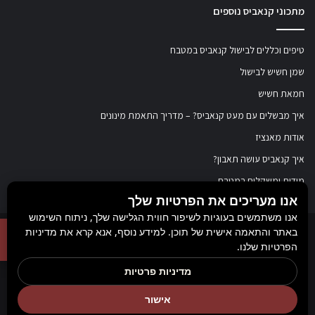
מתכוני קנאביס נוספים
טיפים וכללים לבישול קנאביס במטבח
שמן חשיש לבישול
חמאת חשיש
איך מבשלים עם מעט קנאביס? – מדריך התאמת מינונים
אודות מאנציז
איך קנאביס עושה תאבון?
מידות ומשקלים במטבח
אנו מעריכים את הפרטיות שלך
אנו משתמשים בעוגיות לשיפור חווית הגלישה שלך, ניתוח השימוש
באתר והתאמה אישית של תוכן. למידע נוסף, אנא קרא את מדיניות
© כל הזכויות שמורות ל
מאנציז
, 2017-2026. אין במידע באתר זה תחליף להוועצות עם
הפרטיות שלנו.
רופא או רוקח בטרם רכישת תכשיר והתחלת הטיפול בו. יש לעיין בעלון לצרכן לפני
מדיניות פרטיות
השימוש בתכשיר. מומלץ להתייעץ עם הרוקח בכל הנוגע למטרות ואופן השימוש,
אישור
תופעות לוואי, אינטראקציה עם תכשירים אחרים.
Rank+ קידום אורגני חכם