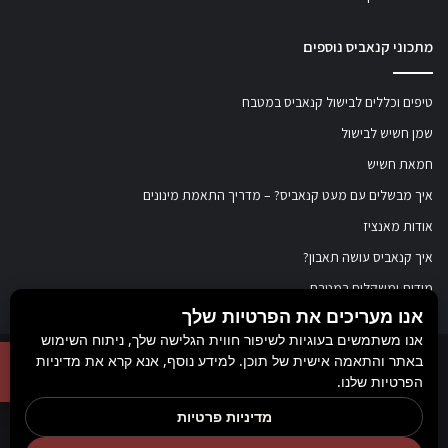
מתכוני קנאביס נוספים
טיפים וכללים לבישול קנאביס במטבח
שמן חשיש לבישול
חמאת חשיש
איך מבשלים עם מעט קנאביס? – מדריך התאמת מינונים
אודות מאנציז
איך קנאביס עושה תאבון?
מידות ומשקלים במטבח
אנו מעריכים את הפרטיות שלך
אנו משתמשים בעוגיות לשיפור חווית הגלישה שלך, ניתוח השימוש
באתר והתאמה אישית של תוכן. למידע נוסף, אנא קרא את מדיניות
© כל הזכויות שמורות ל
מאנציז
, 2017-2026. אין במידע באתר זה תחליף להוועצות עם
הפרטיות שלנו.
רופא או רוקח בטרם רכישת תכשיר והתחלת הטיפול בו. יש לעיין בעלון לצרכן לפני
מדיניות פרטיות
השימוש בתכשיר. מומלץ להתייעץ עם הרוקח בכל הנוגע למטרות ואופן השימוש,