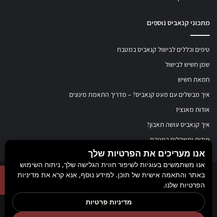
מתכוני קנאביס נוספים
טיפים וכללים לבישול קנאביס במטבח
שמן חשיש לבישול
חמאת חשיש
איך מבשלים עם מעט קנאביס? – מדריך התאמת מינונים
אודות מאנציז
איך קנאביס עושה תאבון?
מידות ומשקלים במטבח
אנו מעריכים את הפרטיות שלך
אנו משתמשים בעוגיות לשיפור חווית הגלישה שלך, ניתוח השימוש
באתר והתאמה אישית של תוכן. למידע נוסף, אנא קרא את מדיניות
© כל הזכויות שמורות ל
מאנציז
, 2017-2026. אין במידע באתר זה תחליף להוועצות עם
הפרטיות שלנו.
רופא או רוקח בטרם רכישת תכשיר והתחלת הטיפול בו. יש לעיין בעלון לצרכן לפני
מדיניות פרטיות
השימוש בתכשיר. מומלץ להתייעץ עם הרוקח בכל הנוגע למטרות ואופן השימוש,