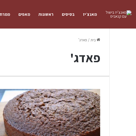
מאנצ׳יז
בסיסים
ראשונות
מאפים
ממרחי
בית
/
פאדג'
פאדג'