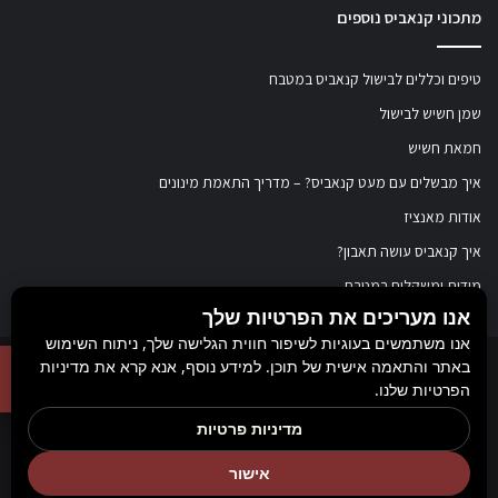
מתכוני קנאביס נוספים
טיפים וכללים לבישול קנאביס במטבח
שמן חשיש לבישול
חמאת חשיש
איך מבשלים עם מעט קנאביס? – מדריך התאמת מינונים
אודות מאנציז
איך קנאביס עושה תאבון?
מידות ומשקלים במטבח
אנו מעריכים את הפרטיות שלך
אנו משתמשים בעוגיות לשיפור חווית הגלישה שלך, ניתוח השימוש
באתר והתאמה אישית של תוכן. למידע נוסף, אנא קרא את מדיניות
© כל הזכויות שמורות ל
מאנציז
, 2017-2026. אין במידע באתר זה תחליף להוועצות עם
הפרטיות שלנו.
רופא או רוקח בטרם רכישת תכשיר והתחלת הטיפול בו. יש לעיין בעלון לצרכן לפני
מדיניות פרטיות
השימוש בתכשיר. מומלץ להתייעץ עם הרוקח בכל הנוגע למטרות ואופן השימוש,
אישור
תופעות לוואי, אינטראקציה עם תכשירים אחרים.
Rank+ קידום אורגני חכם