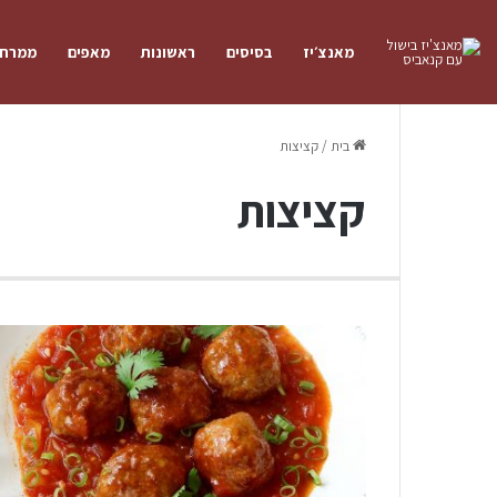
מאנצ׳יז
בסיסים
ראשונות
מאפים
ממרחי
בית
/
קציצות
קציצות