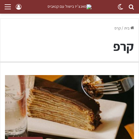
בית
/
קרפ
קרפ