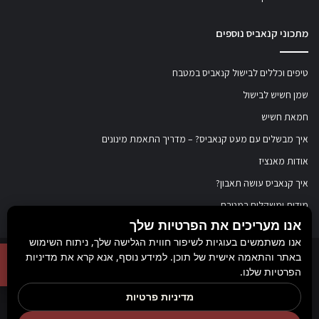
מתכוני קנאביס נוספים
טיפים וכללים לבישול קנאביס במטבח
שמן חשיש לבישול
חמאת חשיש
איך מבשלים עם מעט קנאביס? – מדריך התאמת מינונים
אודות מאנציז
איך קנאביס עושה תאבון?
מידות ומשקלים במטבח
אנו מעריכים את הפרטיות שלך
אנו משתמשים בעוגיות לשיפור חווית הגלישה שלך, ניתוח השימוש
באתר והתאמה אישית של תוכן. למידע נוסף, אנא קרא את מדיניות
© כל הזכויות שמורות ל
מאנציז
, 2017-2026. אין במידע באתר זה תחליף להוועצות עם
הפרטיות שלנו.
רופא או רוקח בטרם רכישת תכשיר והתחלת הטיפול בו. יש לעיין בעלון לצרכן לפני
מדיניות פרטיות
השימוש בתכשיר. מומלץ להתייעץ עם הרוקח בכל הנוגע למטרות ואופן השימוש,