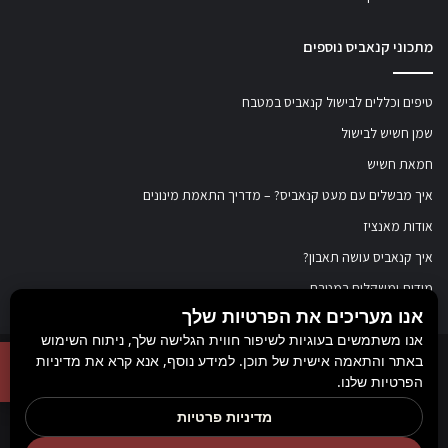
מתכוני קנאביס נוספים
טיפים וכללים לבישול קנאביס במטבח
שמן חשיש לבישול
חמאת חשיש
איך מבשלים עם מעט קנאביס? – מדריך התאמת מינונים
אודות מאנציז
איך קנאביס עושה תאבון?
מידות ומשקלים במטבח
אנו מעריכים את הפרטיות שלך
אנו משתמשים בעוגיות לשיפור חווית הגלישה שלך, ניתוח השימוש
באתר והתאמה אישית של תוכן. למידע נוסף, אנא קרא את מדיניות
© כל הזכויות שמורות ל
מאנציז
, 2017-2026. אין במידע באתר זה תחליף להוועצות עם
הפרטיות שלנו.
רופא או רוקח בטרם רכישת תכשיר והתחלת הטיפול בו. יש לעיין בעלון לצרכן לפני
מדיניות פרטיות
השימוש בתכשיר. מומלץ להתייעץ עם הרוקח בכל הנוגע למטרות ואופן השימוש,