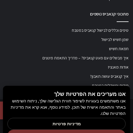
מתכוני קנאביס נוספים
טיפים וכללים לבישול קנאביס במטבח
שמן חשיש לבישול
חמאת חשיש
איך מבשלים עם מעט קנאביס? – מדריך התאמת מינונים
אודות מאנציז
איך קנאביס עושה תאבון?
מידות ומשקלים במטבח
אנו מעריכים את הפרטיות שלך
אנו משתמשים בעוגיות לשיפור חווית הגלישה שלך, ניתוח השימוש
באתר והתאמה אישית של תוכן. למידע נוסף, אנא קרא את מדיניות
© כל הזכויות שמורות ל
מאנציז
, 2017-2026. אין במידע באתר זה תחליף להוועצות עם
הפרטיות שלנו.
רופא או רוקח בטרם רכישת תכשיר והתחלת הטיפול בו. יש לעיין בעלון לצרכן לפני
מדיניות פרטיות
השימוש בתכשיר. מומלץ להתייעץ עם הרוקח בכל הנוגע למטרות ואופן השימוש,