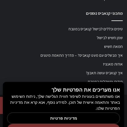
מתכוני קנאביס נוספים
טיפים וכללים לבישול קנאביס במטבח
שמן חשיש לבישול
חמאת חשיש
איך מבשלים עם מעט קנאביס? – מדריך התאמת מינונים
אודות מאנציז
איך קנאביס עושה תאבון?
מידות ומשקלים במטבח
אנו מעריכים את הפרטיות שלך
אנו משתמשים בעוגיות לשיפור חווית הגלישה שלך, ניתוח השימוש
באתר והתאמה אישית של תוכן. למידע נוסף, אנא קרא את מדיניות
© כל הזכויות שמורות ל
מאנציז
, 2017-2026. אין במידע באתר זה תחליף להוועצות עם
הפרטיות שלנו.
רופא או רוקח בטרם רכישת תכשיר והתחלת הטיפול בו. יש לעיין בעלון לצרכן לפני
מדיניות פרטיות
השימוש בתכשיר. מומלץ להתייעץ עם הרוקח בכל הנוגע למטרות ואופן השימוש,