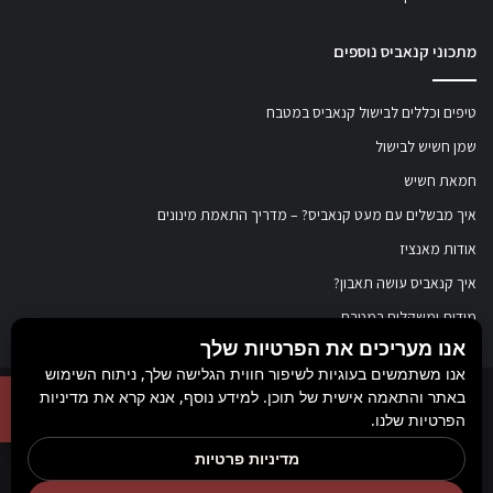
מתכוני קנאביס נוספים
טיפים וכללים לבישול קנאביס במטבח
שמן חשיש לבישול
חמאת חשיש
איך מבשלים עם מעט קנאביס? – מדריך התאמת מינונים
אודות מאנציז
איך קנאביס עושה תאבון?
מידות ומשקלים במטבח
אנו מעריכים את הפרטיות שלך
אנו משתמשים בעוגיות לשיפור חווית הגלישה שלך, ניתוח השימוש
באתר והתאמה אישית של תוכן. למידע נוסף, אנא קרא את מדיניות
© כל הזכויות שמורות ל
מאנציז
, 2017-2026. אין במידע באתר זה תחליף להוועצות עם
הפרטיות שלנו.
רופא או רוקח בטרם רכישת תכשיר והתחלת הטיפול בו. יש לעיין בעלון לצרכן לפני
מדיניות פרטיות
השימוש בתכשיר. מומלץ להתייעץ עם הרוקח בכל הנוגע למטרות ואופן השימוש,