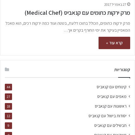
27 באפריל 2017
מרק ירקות כתומים עם קנאביס (Medical Chef)
מרק ירקות כתומים, הכולל בתוכו דלעת, בטטה ועוד כמה ירקות רכים, הוא מאכל
המאפיין בעיקר את ימי החורף בקרים אך…
קרא עוד »
קטגוריות
קינוחים עם קנאביס
44
מאפים עם קנאביס
27
ראשונות עם קנאביס
18
יסודות בישול עם קנאביס
12
תבשילים עם קנאביס
9
משקאות עם קנאביס