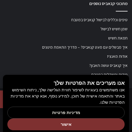
מתכוני קנאביס נוספים
טיפים וכללים לבישול קנאביס במטבח
שמן חשיש לבישול
חמאת חשיש
איך מבשלים עם מעט קנאביס? – מדריך התאמת מינונים
אודות מאנציז
איך קנאביס עושה תאבון?
מידות ומשקלים במטבח
אנו מעריכים את הפרטיות שלך
אנו משתמשים בעוגיות לשיפור חווית הגלישה שלך, ניתוח השימוש
באתר והתאמה אישית של תוכן. למידע נוסף, אנא קרא את מדיניות
© כל הזכויות שמורות ל
מאנציז
, 2017-2026. אין במידע באתר זה תחליף להוועצות עם
הפרטיות שלנו.
רופא או רוקח בטרם רכישת תכשיר והתחלת הטיפול בו. יש לעיין בעלון לצרכן לפני
מדיניות פרטיות
השימוש בתכשיר. מומלץ להתייעץ עם הרוקח בכל הנוגע למטרות ואופן השימוש,
אישור
תופעות לוואי, אינטראקציה עם תכשירים אחרים.
Rank+ קידום אורגני חכם