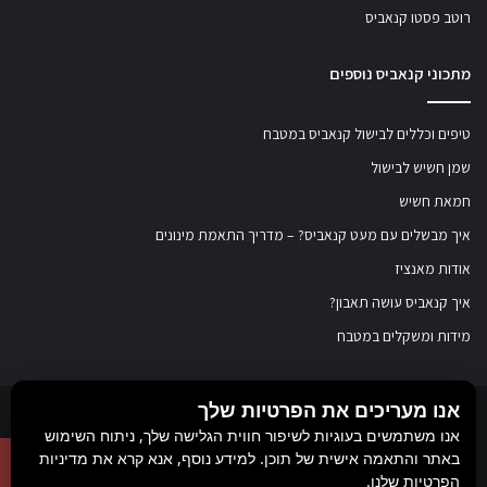
רוטב פסטו קנאביס
מתכוני קנאביס נוספים
טיפים וכללים לבישול קנאביס במטבח
שמן חשיש לבישול
חמאת חשיש
איך מבשלים עם מעט קנאביס? – מדריך התאמת מינונים
אודות מאנציז
איך קנאביס עושה תאבון?
מידות ומשקלים במטבח
אנו מעריכים את הפרטיות שלך
© כל הזכויות שמורות ל
מאנציז
, 2017-2026. אין במידע באתר זה תחליף להוועצות עם
אנו משתמשים בעוגיות לשיפור חווית הגלישה שלך, ניתוח השימוש
באתר והתאמה אישית של תוכן. למידע נוסף, אנא קרא את מדיניות
רופא או רוקח בטרם רכישת תכשיר והתחלת הטיפול בו. יש לעיין בעלון לצרכן לפני
הפרטיות שלנו.