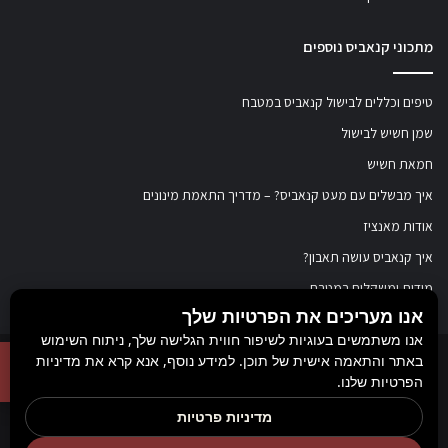
מתכוני קנאביס נוספים
טיפים וכללים לבישול קנאביס במטבח
שמן חשיש לבישול
חמאת חשיש
איך מבשלים עם מעט קנאביס? – מדריך התאמת מינונים
אודות מאנציז
איך קנאביס עושה תאבון?
מידות ומשקלים במטבח
אנו מעריכים את הפרטיות שלך
אנו משתמשים בעוגיות לשיפור חווית הגלישה שלך, ניתוח השימוש
באתר והתאמה אישית של תוכן. למידע נוסף, אנא קרא את מדיניות
© כל הזכויות שמורות ל
מאנציז
, 2017-2026. אין במידע באתר זה תחליף להוועצות עם
הפרטיות שלנו.
רופא או רוקח בטרם רכישת תכשיר והתחלת הטיפול בו. יש לעיין בעלון לצרכן לפני
מדיניות פרטיות
השימוש בתכשיר. מומלץ להתייעץ עם הרוקח בכל הנוגע למטרות ואופן השימוש,