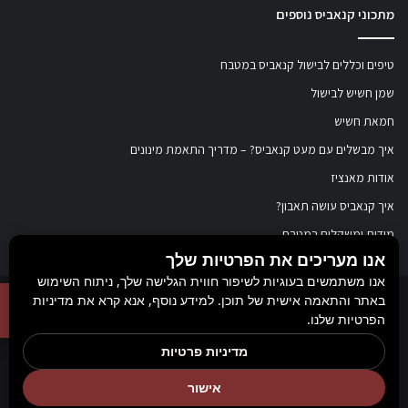
מתכוני קנאביס נוספים
טיפים וכללים לבישול קנאביס במטבח
שמן חשיש לבישול
חמאת חשיש
איך מבשלים עם מעט קנאביס? – מדריך התאמת מינונים
אודות מאנציז
איך קנאביס עושה תאבון?
מידות ומשקלים במטבח
אנו מעריכים את הפרטיות שלך
אנו משתמשים בעוגיות לשיפור חווית הגלישה שלך, ניתוח השימוש
באתר והתאמה אישית של תוכן. למידע נוסף, אנא קרא את מדיניות
© כל הזכויות שמורות ל
מאנציז
, 2017-2026. אין במידע באתר זה תחליף להוועצות עם
הפרטיות שלנו.
רופא או רוקח בטרם רכישת תכשיר והתחלת הטיפול בו. יש לעיין בעלון לצרכן לפני
מדיניות פרטיות
השימוש בתכשיר. מומלץ להתייעץ עם הרוקח בכל הנוגע למטרות ואופן השימוש,
אישור
תופעות לוואי, אינטראקציה עם תכשירים אחרים.
Rank+ קידום אורגני חכם