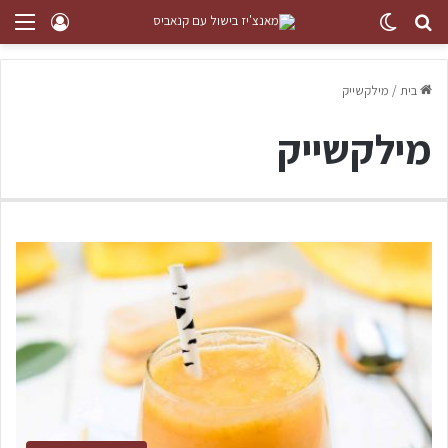
בית
/
מילקשייק
מילקשייק