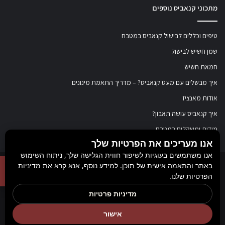
מתכוני קנאביס נוספים
טיפים וכללים לבישול קנאביס במטבח
שמן חשיש לבישול
חמאת חשיש
איך מבשלים עם מעט קנאביס? – מדריך התאמת מינונים
אודות מאנציז
איך קנאביס עושה תאבון?
מידות ומשקלים במטבח
אנו מעריכים את הפרטיות שלך
אנו משתמשים בעוגיות לשיפור חווית הגלישה שלך, ניתוח השימוש
באתר והתאמה אישית של תוכן. למידע נוסף, אנא קרא את מדיניות
© כל הזכויות שמורות ל
מאנציז
, 2017-2026. אין במידע באתר זה תחליף להוועצות עם
הפרטיות שלנו.
רופא או רוקח בטרם רכישת תכשיר והתחלת הטיפול בו. יש לעיין בעלון לצרכן לפני
מדיניות פרטיות
השימוש בתכשיר. מומלץ להתייעץ עם הרוקח בכל הנוגע למטרות ואופן השימוש,
אישור
תופעות לוואי, אינטראקציה עם תכשירים אחרים.
Rank+ קידום אורגני חכם