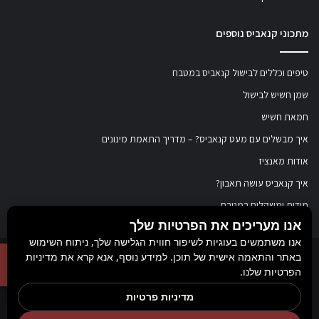
מתכוני קנאביס נוספים
טיפים וכללים לבישול קנאביס במטבח
שמן חשיש לבישול
חמאת חשיש
איך מבשלים עם מעט קנאביס? – מדריך התאמת מינונים
אודות מאנציז
איך קנאביס עושה תאבון?
מידות ומשקלים במטבח
אנו מעריכים את הפרטיות שלך
אנו משתמשים בעוגיות לשיפור חווית הגלישה שלך, ניתוח השימוש
באתר והתאמה אישית של תוכן. למידע נוסף, אנא קרא את מדיניות
© כל הזכויות שמורות ל
מאנציז
, 2017-2026. אין במידע באתר זה תחליף להוועצות עם
הפרטיות שלנו.
רופא או רוקח בטרם רכישת תכשיר והתחלת הטיפול בו. יש לעיין בעלון לצרכן לפני
מדיניות פרטיות
השימוש בתכשיר. מומלץ להתייעץ עם הרוקח בכל הנוגע למטרות ואופן השימוש,