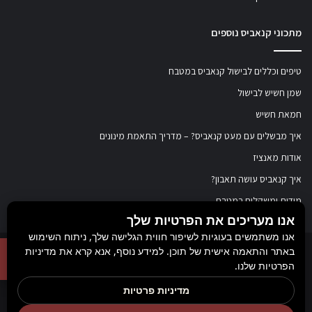
מתכוני קנאביס נוספים
טיפים וכללים לבישול קנאביס במטבח
שמן חשיש לבישול
חמאת חשיש
איך מבשלים עם מעט קנאביס? – מדריך התאמת מינונים
אודות מאנציז
איך קנאביס עושה תאבון?
מידות ומשקלים במטבח
אנו מעריכים את הפרטיות שלך
אנו משתמשים בעוגיות לשיפור חווית הגלישה שלך, ניתוח השימוש
באתר והתאמה אישית של תוכן. למידע נוסף, אנא קרא את מדיניות
© כל הזכויות שמורות ל
מאנציז
, 2017-2026. אין במידע באתר זה תחליף להוועצות עם
הפרטיות שלנו.
רופא או רוקח בטרם רכישת תכשיר והתחלת הטיפול בו. יש לעיין בעלון לצרכן לפני
מדיניות פרטיות
השימוש בתכשיר. מומלץ להתייעץ עם הרוקח בכל הנוגע למטרות ואופן השימוש,