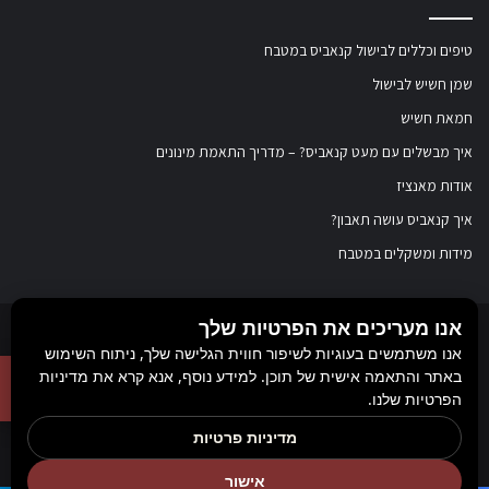
טיפים וכללים לבישול קנאביס במטבח
שמן חשיש לבישול
חמאת חשיש
איך מבשלים עם מעט קנאביס? – מדריך התאמת מינונים
אודות מאנציז
איך קנאביס עושה תאבון?
מידות ומשקלים במטבח
אנו מעריכים את הפרטיות שלך
© כל הזכויות שמורות ל
מאנציז
, 2017-2026. אין במידע באתר זה תחליף להוועצות עם
אנו משתמשים בעוגיות לשיפור חווית הגלישה שלך, ניתוח השימוש
באתר והתאמה אישית של תוכן. למידע נוסף, אנא קרא את מדיניות
רופא או רוקח בטרם רכישת תכשיר והתחלת הטיפול בו. יש לעיין בעלון לצרכן לפני
הפרטיות שלנו.
השימוש בתכשיר. מומלץ להתייעץ עם הרוקח בכל הנוגע למטרות ואופן השימוש,
מדיניות פרטיות
תופעות לוואי, אינטראקציה עם תכשירים אחרים.
Rank+ קידום אורגני חכם
אישור