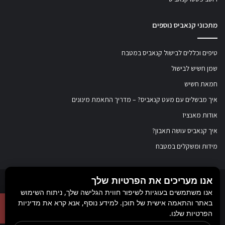
מתכוני קנאביס נוספים
טיפים וכללים לבישול קנאביס במטבח
שמן חשיש לבישול
חמאת חשיש
איך מבשלים עם מעט קנאביס? – מדריך התאמת מינונים
אודות מאנציז
איך קנאביס עושה תאבון?
מידות ומשקלים במטבח
אנו מעריכים את הפרטיות שלך
© כל הזכויות שמורות ל
מאנציז
, 2017-2026. אין במידע באתר זה תחליף להוועצות עם
אנו משתמשים בעוגיות לשיפור חווית הגלישה שלך, ניתוח השימוש
באתר והתאמה אישית של תוכן. למידע נוסף, אנא קרא את מדיניות
רופא או רוקח בטרם רכישת תכשיר והתחלת הטיפול בו. יש לעיין בעלון לצרכן לפני
הפרטיות שלנו.
השימוש בתכשיר. מומלץ להתייעץ עם הרוקח בכל הנוגע למטרות ואופן השימוש,