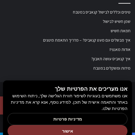
טיפים וכללים לבישול קנאביס במטבח
שמן חשיש לבישול
חמאת חשיש
איך מבשלים עם מעט קנאביס? – מדריך התאמת מינונים
אודות מאנציז
איך קנאביס עושה תאבון?
מידות ומשקלים במטבח
אנו מעריכים את הפרטיות שלך
© כל הזכויות שמורות ל
מאנציז
, 2017-2026. אין במידע באתר זה תחליף להוועצות עם
אנו משתמשים בעוגיות לשיפור חווית הגלישה שלך, ניתוח השימוש
באתר והתאמה אישית של תוכן. למידע נוסף, אנא קרא את מדיניות
רופא או רוקח בטרם רכישת תכשיר והתחלת הטיפול בו. יש לעיין בעלון לצרכן לפני
הפרטיות שלנו.
השימוש בתכשיר. מומלץ להתייעץ עם הרוקח בכל הנוגע למטרות ואופן השימוש,
מדיניות פרטיות
תופעות לוואי, אינטראקציה עם תכשירים אחרים.
Rank+ קידום אורגני חכם
אישור