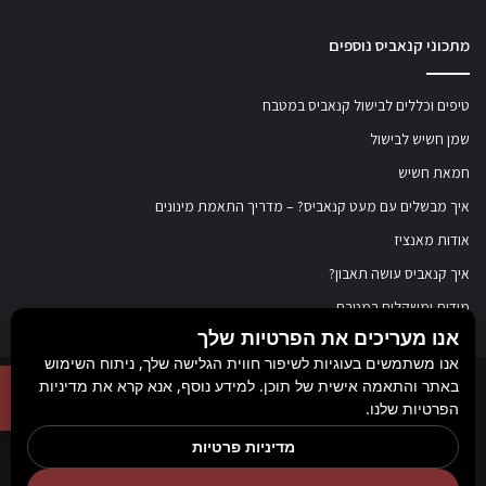
מתכוני קנאביס נוספים
טיפים וכללים לבישול קנאביס במטבח
שמן חשיש לבישול
חמאת חשיש
איך מבשלים עם מעט קנאביס? – מדריך התאמת מינונים
אודות מאנציז
איך קנאביס עושה תאבון?
מידות ומשקלים במטבח
אנו מעריכים את הפרטיות שלך
אנו משתמשים בעוגיות לשיפור חווית הגלישה שלך, ניתוח השימוש
באתר והתאמה אישית של תוכן. למידע נוסף, אנא קרא את מדיניות
© כל הזכויות שמורות ל
מאנציז
, 2017-2026. אין במידע באתר זה תחליף להוועצות עם
הפרטיות שלנו.
רופא או רוקח בטרם רכישת תכשיר והתחלת הטיפול בו. יש לעיין בעלון לצרכן לפני
מדיניות פרטיות
השימוש בתכשיר. מומלץ להתייעץ עם הרוקח בכל הנוגע למטרות ואופן השימוש,