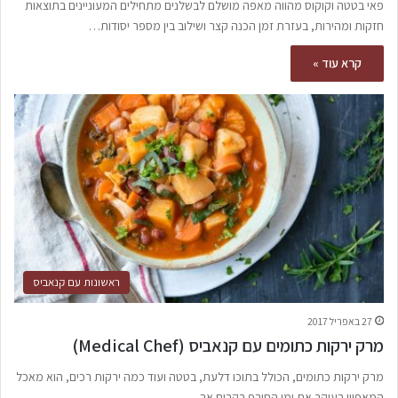
פאי בטטה וקוקוס מהווה מאפה מושלם לבשלנים מתחילים המעוניינים בתוצאות
חזקות ומהירות, בעזרת זמן הכנה קצר ושילוב בין מספר יסודות…
קרא עוד »
ראשונות עם קנאביס
27 באפריל 2017
מרק ירקות כתומים עם קנאביס (Medical Chef)
מרק ירקות כתומים, הכולל בתוכו דלעת, בטטה ועוד כמה ירקות רכים, הוא מאכל
המאפיין בעיקר את ימי החורף בקרים אך…