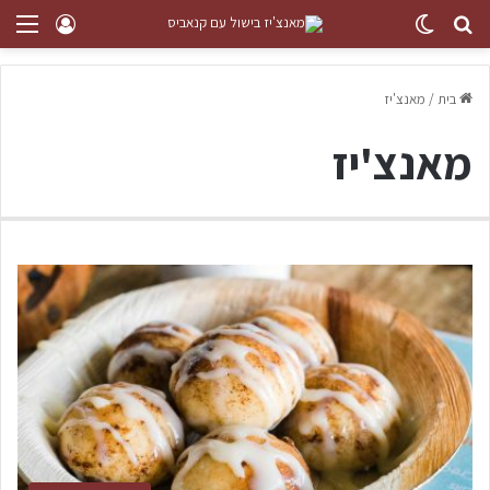
בית
/
מאנצ'יז
מאנצ'יז