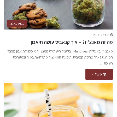
מגזין מאנצ'
21 במאי 2017
מה זה מאנצ'יז? – איך קנאביס עושה תיאבון
מאנצ'יז (באנגלית 'Munchies') בקיצור הישראלי מאנצ', הוא כינוי לתיאבון מוגבר
המורגש לאחר צריכת קנאביס. תופעת המאנצ'יז מתרחשת במוח ובמערכת
העיכול…
קרא עוד »