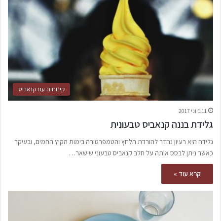
קינוחים עם קנאביס
11 ביוני 2017
גלידת בננה קנאביס טבעונית
גלידה היא רעיון נהדר להורדת הלחץ והטמפרטורה בימות הקיץ החמים, ובעיקר
כאשר ניתן לבסס אותה על חלב קנאביס טבעוני שישאר…
קרא עוד »