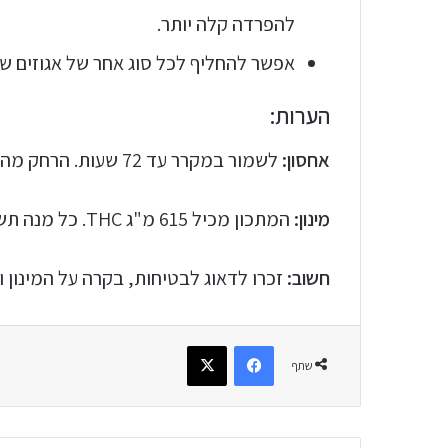
להפרדה קלה יותר.
אפשר להחליף לכל סוג אחר של אגוזים שת
הערות:
אחסון:
לשמור במקרר עד 72 שעות. הרחק מהישג ידם של ילדים.
מינון:
המתכון מכיל 615 מ"ג THC. כל מנה תשקול 25 גרם ותכיל 41 מ"ג THC.
חשוב:
זכרו לדאוג לבטיחות, בקרה על המינון ו
שתף